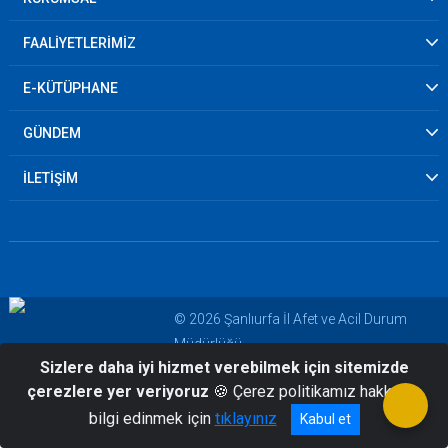
FAALİYETLERİMİZ
E-KÜTÜPHANE
GÜNDEM
İLETİŞİM
© 2026 Şanlıurfa İl Afet ve Acil Durum
Müdürlüğü
Sizlere daha iyi hizmet verebilmek için sitemizde
çerezlere yer veriyoruz
🍪 Çerez politikamız hakkında
bilgi edinmek için
tıklayınız
Kabul et