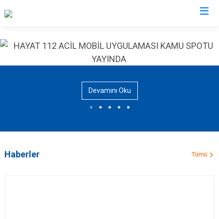
AFAD İl Müdürlükleri
Devamını Oku
Haberler
Tümü