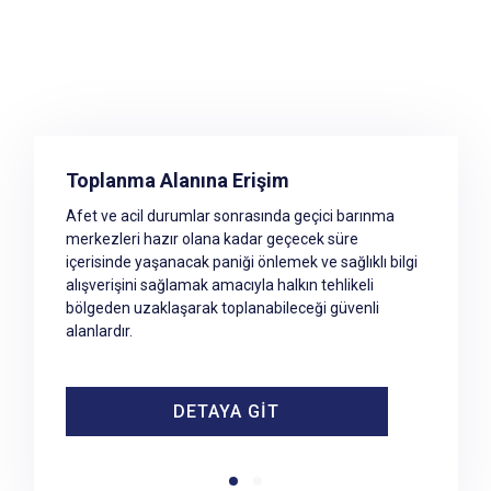
İlimizde Bulunun Toplanma Alanları
Toplanma Alanına Erişim
Afet ve acil durumlar sonrasında geçici barınma
İlimizde Bulunan Toplanma Alanları
merkezleri hazır olana kadar geçecek süre
içerisinde yaşanacak paniği önlemek ve sağlıklı bilgi
alışverişini sağlamak amacıyla halkın tehlikeli
bölgeden uzaklaşarak toplanabileceği güvenli
alanlardır.
DETAYA GİT
DETAYA GİT